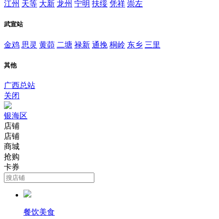
江州
天等
大新
龙州
宁明
扶绥
凭祥
崇左
武宣站
金鸡
思灵
黄茆
二塘
禄新
通挽
桐岭
东乡
三里
其他
广西总站
关闭
银海区
店铺
店铺
商城
抢购
卡券
餐饮美食