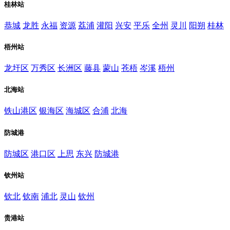
桂林站
恭城
龙胜
永福
资源
荔浦
灌阳
兴安
平乐
全州
灵川
阳朔
桂林
梧州站
龙圩区
万秀区
长洲区
藤县
蒙山
苍梧
岑溪
梧州
北海站
铁山港区
银海区
海城区
合浦
北海
防城港
防城区
港口区
上思
东兴
防城港
钦州站
钦北
钦南
浦北
灵山
钦州
贵港站