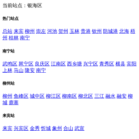
当前站点：银海区
热门站点
总站
来宾
柳州
崇左
河池
贺州
玉林
贵港
钦州
防城港
北海
梧
州
桂林
南宁
南宁站
武鸣区
邕宁区
良庆区
江南区
西乡塘
兴宁区
青秀区
横县
宾阳
上林
马山
隆安
南宁
柳州站
柳州
鱼峰区
城中区
柳江区
柳南区
柳北区
三江
融水
融安
柳
城
鹿寨
来宾站
来宾
兴宾区
金秀
忻城
象州
合山
武宣