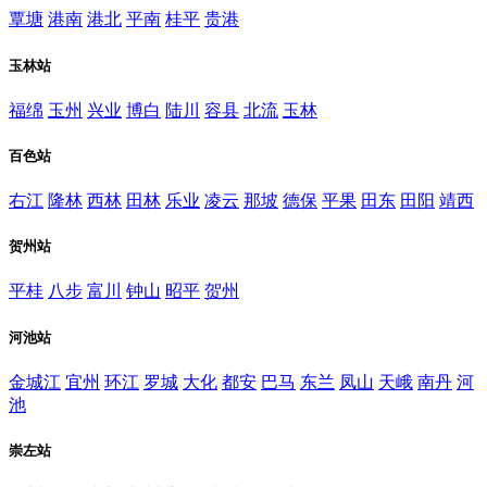
覃塘
港南
港北
平南
桂平
贵港
玉林站
福绵
玉州
兴业
博白
陆川
容县
北流
玉林
百色站
右江
隆林
西林
田林
乐业
凌云
那坡
德保
平果
田东
田阳
靖西
贺州站
平桂
八步
富川
钟山
昭平
贺州
河池站
金城江
宜州
环江
罗城
大化
都安
巴马
东兰
凤山
天峨
南丹
河
池
崇左站