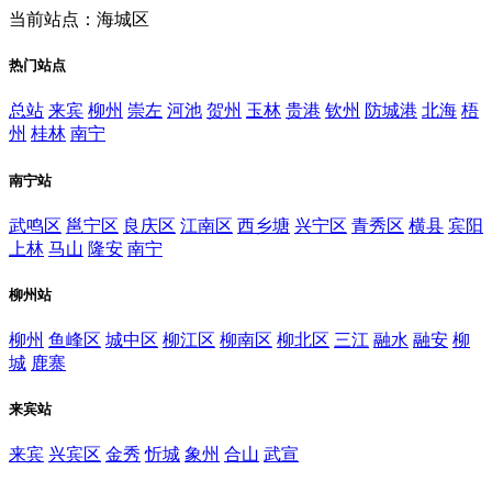
当前站点：海城区
热门站点
总站
来宾
柳州
崇左
河池
贺州
玉林
贵港
钦州
防城港
北海
梧
州
桂林
南宁
南宁站
武鸣区
邕宁区
良庆区
江南区
西乡塘
兴宁区
青秀区
横县
宾阳
上林
马山
隆安
南宁
柳州站
柳州
鱼峰区
城中区
柳江区
柳南区
柳北区
三江
融水
融安
柳
城
鹿寨
来宾站
来宾
兴宾区
金秀
忻城
象州
合山
武宣