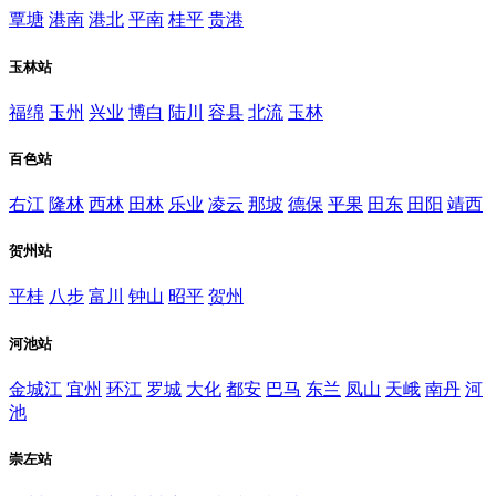
覃塘
港南
港北
平南
桂平
贵港
玉林站
福绵
玉州
兴业
博白
陆川
容县
北流
玉林
百色站
右江
隆林
西林
田林
乐业
凌云
那坡
德保
平果
田东
田阳
靖西
贺州站
平桂
八步
富川
钟山
昭平
贺州
河池站
金城江
宜州
环江
罗城
大化
都安
巴马
东兰
凤山
天峨
南丹
河
池
崇左站