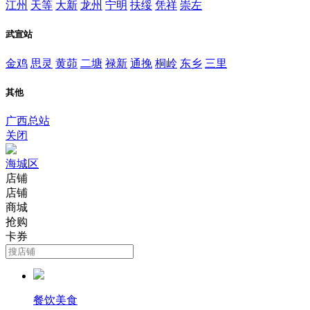
江州
天等
大新
龙州
宁明
扶绥
凭祥
崇左
武宣站
金鸡
思灵
黄茆
二塘
禄新
通挽
桐岭
东乡
三里
其他
广西总站
关闭
海城区
店铺
店铺
商城
抢购
卡券
餐饮美食