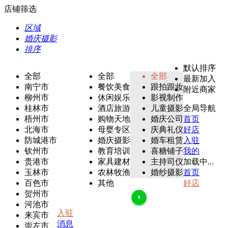
店铺筛选
区域
婚庆摄影
排序
默认排序
全部
全部
全部
最新加入
南宁市
餐饮美食
跟拍跟妆
附近商家
柳州市
休闲娱乐
影视制作
桂林市
酒店旅游
儿童摄影
全局导航
梧州市
购物天地
婚庆公司
首页
北海市
母婴专区
庆典礼仪
好店
防城港市
婚庆摄影
婚车租赁
入驻
钦州市
教育培训
喜糖铺子
我的
贵港市
家具建材
主持司仪
加载中...
玉林市
农林牧渔
婚纱摄影
首页
百色市
其他
好店
贺州市
河池市
入驻
来宾市
消息
崇左市