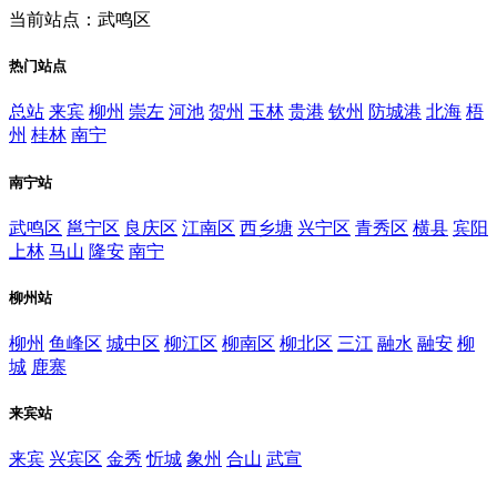
当前站点：武鸣区
热门站点
总站
来宾
柳州
崇左
河池
贺州
玉林
贵港
钦州
防城港
北海
梧
州
桂林
南宁
南宁站
武鸣区
邕宁区
良庆区
江南区
西乡塘
兴宁区
青秀区
横县
宾阳
上林
马山
隆安
南宁
柳州站
柳州
鱼峰区
城中区
柳江区
柳南区
柳北区
三江
融水
融安
柳
城
鹿寨
来宾站
来宾
兴宾区
金秀
忻城
象州
合山
武宣