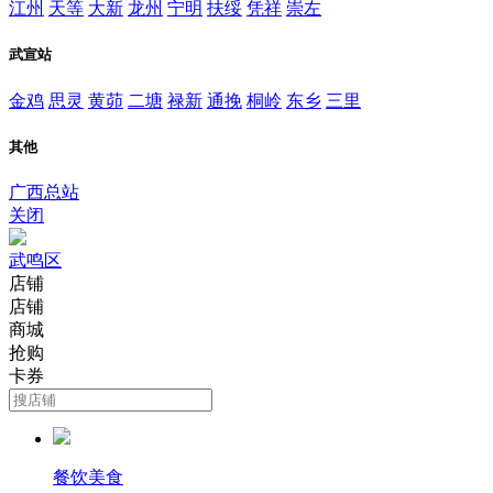
江州
天等
大新
龙州
宁明
扶绥
凭祥
崇左
武宣站
金鸡
思灵
黄茆
二塘
禄新
通挽
桐岭
东乡
三里
其他
广西总站
关闭
武鸣区
店铺
店铺
商城
抢购
卡券
餐饮美食