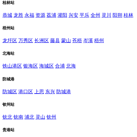
桂林站
恭城
龙胜
永福
资源
荔浦
灌阳
兴安
平乐
全州
灵川
阳朔
桂林
梧州站
龙圩区
万秀区
长洲区
藤县
蒙山
苍梧
岑溪
梧州
北海站
铁山港区
银海区
海城区
合浦
北海
防城港
防城区
港口区
上思
东兴
防城港
钦州站
钦北
钦南
浦北
灵山
钦州
贵港站