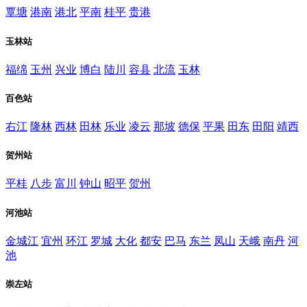
覃塘
港南
港北
平南
桂平
贵港
玉林站
福绵
玉州
兴业
博白
陆川
容县
北流
玉林
百色站
右江
隆林
西林
田林
乐业
凌云
那坡
德保
平果
田东
田阳
靖西
贺州站
平桂
八步
富川
钟山
昭平
贺州
河池站
金城江
宜州
环江
罗城
大化
都安
巴马
东兰
凤山
天峨
南丹
河
池
崇左站