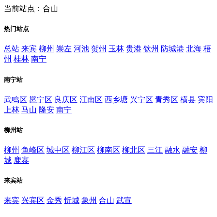
当前站点：合山
热门站点
总站
来宾
柳州
崇左
河池
贺州
玉林
贵港
钦州
防城港
北海
梧
州
桂林
南宁
南宁站
武鸣区
邕宁区
良庆区
江南区
西乡塘
兴宁区
青秀区
横县
宾阳
上林
马山
隆安
南宁
柳州站
柳州
鱼峰区
城中区
柳江区
柳南区
柳北区
三江
融水
融安
柳
城
鹿寨
来宾站
来宾
兴宾区
金秀
忻城
象州
合山
武宣