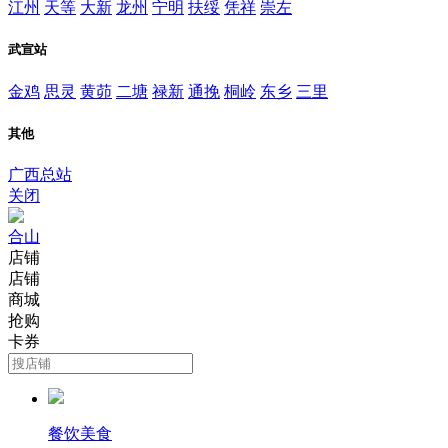
江州
天等
大新
龙州
宁明
扶绥
凭祥
崇左
武宣站
金鸡
思灵
黄茆
二塘
禄新
通挽
桐岭
东乡
三里
其他
广西总站
关闭
合山
店铺
店铺
商城
抢购
卡券
餐饮美食