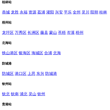
桂林站
恭城
龙胜
永福
资源
荔浦
灌阳
兴安
平乐
全州
灵川
阳朔
桂林
梧州站
龙圩区
万秀区
长洲区
藤县
蒙山
苍梧
岑溪
梧州
北海站
铁山港区
银海区
海城区
合浦
北海
防城港
防城区
港口区
上思
东兴
防城港
钦州站
钦北
钦南
浦北
灵山
钦州
贵港站