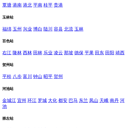
覃塘
港南
港北
平南
桂平
贵港
玉林站
福绵
玉州
兴业
博白
陆川
容县
北流
玉林
百色站
右江
隆林
西林
田林
乐业
凌云
那坡
德保
平果
田东
田阳
靖西
贺州站
平桂
八步
富川
钟山
昭平
贺州
河池站
金城江
宜州
环江
罗城
大化
都安
巴马
东兰
凤山
天峨
南丹
河
池
崇左站