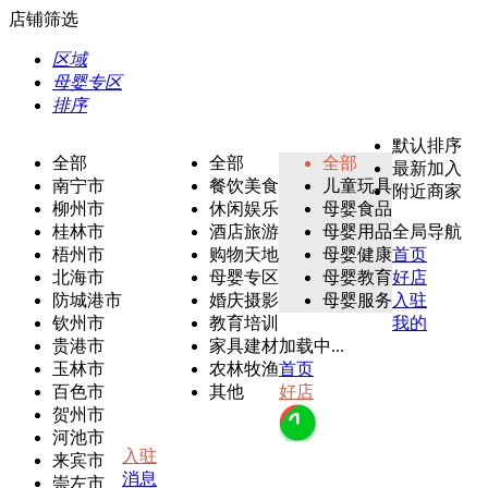
店铺筛选
区域
母婴专区
排序
默认排序
全部
全部
全部
最新加入
南宁市
餐饮美食
儿童玩具
附近商家
柳州市
休闲娱乐
母婴食品
桂林市
酒店旅游
母婴用品
全局导航
梧州市
购物天地
母婴健康
首页
北海市
母婴专区
母婴教育
好店
防城港市
婚庆摄影
母婴服务
入驻
钦州市
教育培训
我的
贵港市
家具建材
加载中...
玉林市
农林牧渔
首页
百色市
其他
好店
贺州市
河池市
入驻
来宾市
消息
崇左市