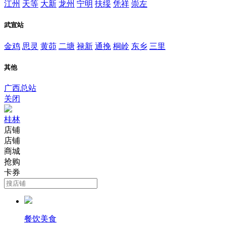
江州
天等
大新
龙州
宁明
扶绥
凭祥
崇左
武宣站
金鸡
思灵
黄茆
二塘
禄新
通挽
桐岭
东乡
三里
其他
广西总站
关闭
桂林
店铺
店铺
商城
抢购
卡券
餐饮美食