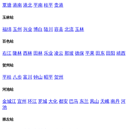
覃塘
港南
港北
平南
桂平
贵港
玉林站
福绵
玉州
兴业
博白
陆川
容县
北流
玉林
百色站
右江
隆林
西林
田林
乐业
凌云
那坡
德保
平果
田东
田阳
靖西
贺州站
平桂
八步
富川
钟山
昭平
贺州
河池站
金城江
宜州
环江
罗城
大化
都安
巴马
东兰
凤山
天峨
南丹
河
池
崇左站