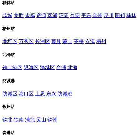
桂林站
恭城
龙胜
永福
资源
荔浦
灌阳
兴安
平乐
全州
灵川
阳朔
桂林
梧州站
龙圩区
万秀区
长洲区
藤县
蒙山
苍梧
岑溪
梧州
北海站
铁山港区
银海区
海城区
合浦
北海
防城港
防城区
港口区
上思
东兴
防城港
钦州站
钦北
钦南
浦北
灵山
钦州
贵港站