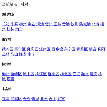
当前站点：桂林
热门站点
总站
来宾
柳州
崇左
河池
贺州
玉林
贵港
钦州
防城港
北海
梧
州
桂林
南宁
南宁站
武鸣区
邕宁区
良庆区
江南区
西乡塘
兴宁区
青秀区
横县
宾阳
上林
马山
隆安
南宁
柳州站
柳州
鱼峰区
城中区
柳江区
柳南区
柳北区
三江
融水
融安
柳
城
鹿寨
来宾站
来宾
兴宾区
金秀
忻城
象州
合山
武宣