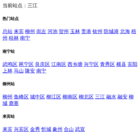
当前站点：三江
热门站点
总站
来宾
柳州
崇左
河池
贺州
玉林
贵港
钦州
防城港
北海
梧
州
桂林
南宁
南宁站
武鸣区
邕宁区
良庆区
江南区
西乡塘
兴宁区
青秀区
横县
宾阳
上林
马山
隆安
南宁
柳州站
柳州
鱼峰区
城中区
柳江区
柳南区
柳北区
三江
融水
融安
柳
城
鹿寨
来宾站
来宾
兴宾区
金秀
忻城
象州
合山
武宣