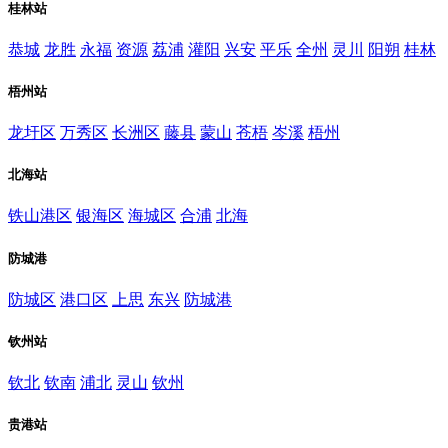
桂林站
恭城
龙胜
永福
资源
荔浦
灌阳
兴安
平乐
全州
灵川
阳朔
桂林
梧州站
龙圩区
万秀区
长洲区
藤县
蒙山
苍梧
岑溪
梧州
北海站
铁山港区
银海区
海城区
合浦
北海
防城港
防城区
港口区
上思
东兴
防城港
钦州站
钦北
钦南
浦北
灵山
钦州
贵港站