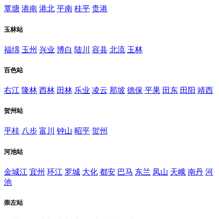
覃塘
港南
港北
平南
桂平
贵港
玉林站
福绵
玉州
兴业
博白
陆川
容县
北流
玉林
百色站
右江
隆林
西林
田林
乐业
凌云
那坡
德保
平果
田东
田阳
靖西
贺州站
平桂
八步
富川
钟山
昭平
贺州
河池站
金城江
宜州
环江
罗城
大化
都安
巴马
东兰
凤山
天峨
南丹
河
池
崇左站