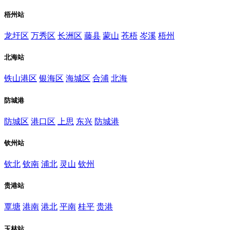
梧州站
龙圩区
万秀区
长洲区
藤县
蒙山
苍梧
岑溪
梧州
北海站
铁山港区
银海区
海城区
合浦
北海
防城港
防城区
港口区
上思
东兴
防城港
钦州站
钦北
钦南
浦北
灵山
钦州
贵港站
覃塘
港南
港北
平南
桂平
贵港
玉林站