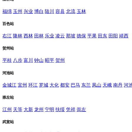
福绵
玉州
兴业
博白
陆川
容县
北流
玉林
百色站
右江
隆林
西林
田林
乐业
凌云
那坡
德保
平果
田东
田阳
靖西
贺州站
平桂
八步
富川
钟山
昭平
贺州
河池站
金城江
宜州
环江
罗城
大化
都安
巴马
东兰
凤山
天峨
南丹
河
崇左站
江州
天等
大新
龙州
宁明
扶绥
凭祥
崇左
武宣站