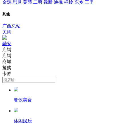
金鸡
思灵
黄茆
二塘
禄新
通挽
桐岭
东乡
三里
其他
广西总站
关闭
融安
店铺
店铺
商城
抢购
卡券
餐饮美食
休闲娱乐