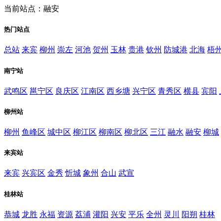
当前站点：融安
热门站点
总站
来宾
柳州
崇左
河池
贺州
玉林
贵港
钦州
防城港
北海
梧
南宁站
武鸣区
邕宁区
良庆区
江南区
西乡塘
兴宁区
青秀区
横县
宾阳
柳州站
柳州
鱼峰区
城中区
柳江区
柳南区
柳北区
三江
融水
融安
柳城
来宾站
来宾
兴宾区
金秀
忻城
象州
合山
武宣
桂林站
恭城
龙胜
永福
资源
荔浦
灌阳
兴安
平乐
全州
灵川
阳朔
桂林