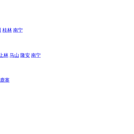
州
桂林
南宁
上林
马山
隆安
南宁
鹿寨