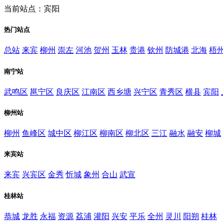
当前站点：宾阳
热门站点
总站
来宾
柳州
崇左
河池
贺州
玉林
贵港
钦州
防城港
北海
梧
南宁站
武鸣区
邕宁区
良庆区
江南区
西乡塘
兴宁区
青秀区
横县
宾阳
柳州站
柳州
鱼峰区
城中区
柳江区
柳南区
柳北区
三江
融水
融安
柳城
来宾站
来宾
兴宾区
金秀
忻城
象州
合山
武宣
桂林站
恭城
龙胜
永福
资源
荔浦
灌阳
兴安
平乐
全州
灵川
阳朔
桂林