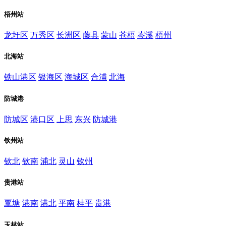
梧州站
龙圩区
万秀区
长洲区
藤县
蒙山
苍梧
岑溪
梧州
北海站
铁山港区
银海区
海城区
合浦
北海
防城港
防城区
港口区
上思
东兴
防城港
钦州站
钦北
钦南
浦北
灵山
钦州
贵港站
覃塘
港南
港北
平南
桂平
贵港
玉林站