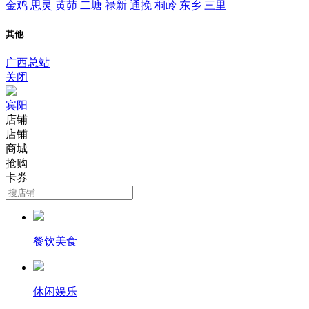
金鸡
思灵
黄茆
二塘
禄新
通挽
桐岭
东乡
三里
其他
广西总站
关闭
宾阳
店铺
店铺
商城
抢购
卡券
餐饮美食
休闲娱乐