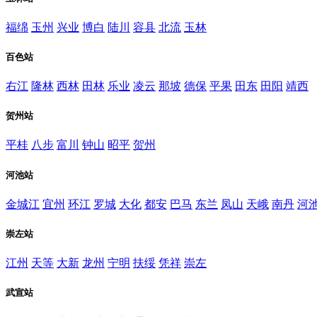
福绵
玉州
兴业
博白
陆川
容县
北流
玉林
百色站
右江
隆林
西林
田林
乐业
凌云
那坡
德保
平果
田东
田阳
靖西
贺州站
平桂
八步
富川
钟山
昭平
贺州
河池站
金城江
宜州
环江
罗城
大化
都安
巴马
东兰
凤山
天峨
南丹
河
崇左站
江州
天等
大新
龙州
宁明
扶绥
凭祥
崇左
武宣站